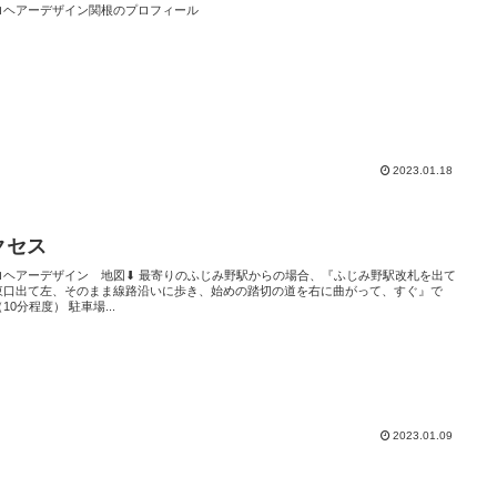
ロヘアーデザイン関根のプロフィール
2023.01.18
クセス
イン 地図⬇︎ 最寄りのふじみ野駅からの場合、『ふじみ野駅改札を出て
東口出て左、そのまま線路沿いに歩き、始めの踏切の道を右に曲がって、すぐ』で
す！（10分程度） 駐車場...
2023.01.09