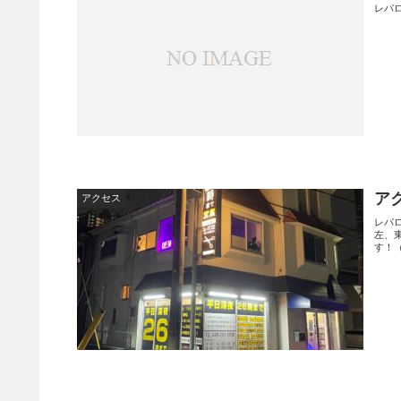
レパ
ア
アクセス
レパロヘアーデザ
左、