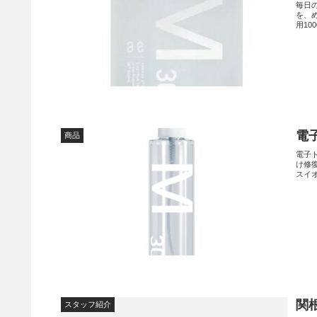
毎日の電子ト
を、
用1
電
商品
電子
け修
スイ
関
スタッフ紹介