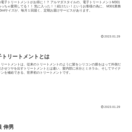
リートメントがお得に！？ アルマダスタイルの、電子トリートメントM301
めっちゃ愛用してる！！ 気に入った！！続けたい！というお客様の為に、 M301業務
000mlサイズが、毎月１回届く、定期お届けサービスがあります。
2023.01.29
子トリートメントとは
トリートメントは、従来のトリートメントのように髪をシリコンの膜をはって外側だ
復させツヤを出すトリートメントとは違い、髪内部に水分とミネラル、そしてマイナ
オンを補給できる、世界初のトリートメントです。
2023.01.29
根 伸男